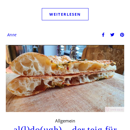
WEITERLESEN
Anne
Allgemein
al(l)do(ugh) – der teig für