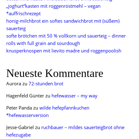
„joghurt“kasten mit roggenröstmehl – vegan
*auffrischrezept
honig-milchbrot ein softes sandwichbrot mit (süßem)
sauerteig
softe brötchen mit 50 % vollkorn und sauerteig – dinner
rolls with full grain and sourdough
knusperknospen mit lievito madre und roggenpoolish
Neueste Kommentare
Aurora
zu
72-stunden brot
Hagenfeld Günter
zu
hefewasser – my way
Peter Panda
zu
wilde hefepfannkuchen
*hefewasserversion
Jesse-Gabriel
zu
ruchbauer – mildes sauerteigbrot ohne
hefezugabe