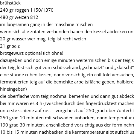
brühstück
240 gr roggen 1150/1370
480 gr weizen 812
im langsamen gang in der maschine mischen
wenn sich alle zutaten verbunden haben den kessel abdecken un
20 gr wasser wer mag, teig ist recht weich
21 gr salz
brotgewürz optional (ich ohne)
dazugeben und noch einige minuten weitermischen bis der teig s
der teig löst sich gut vom schüsselrand, „schmatzt“ und „klatscht
eine stunde ruhen lassen, dann vorsichtig ein coil fold versuche
fermentierten teig auf die bemehlte arbeitsfläche geben, halbier
hineingeben)
die oberfläche vom teig nochmal bemehlen und dann gut abdecken,
bei mir waren es 3 h (zwischendurch den fingerdrucktest machen 
unterste schiene auf rost – vorgeheizt auf 250 grad ober-/unterhi
250 grad 10 minuten mit schwaden anbacken, dann temperatur 
190 grad 30 minuten, anschließend vorsichtig aus der form ne
10 bis 15 minuten nachbacken die kerntemperatur gibt aufschlus