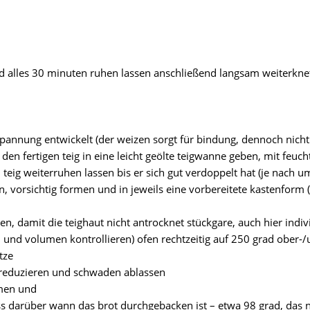
d alles 30 minuten ruhen lassen anschließend langsam weiterkne
pannung entwickelt (der weizen sorgt für bindung, dennoch nich
“ den fertigen teig in eine leicht geölte teigwanne geben, mit feu
n, teig weiterruhen lassen bis er sich gut verdoppelt hat (je nac
en, vorsichtig formen und in jeweils eine vorbereitete kastenform
 damit die teighaut nicht antrocknet stückgare, auch hier indiv
und volumen kontrollieren) ofen rechtzeitig auf 250 grad ober-/u
tze
reduzieren und schwaden ablassen
hmen und
s darüber wann das brot durchgebacken ist – etwa 98 grad, das n