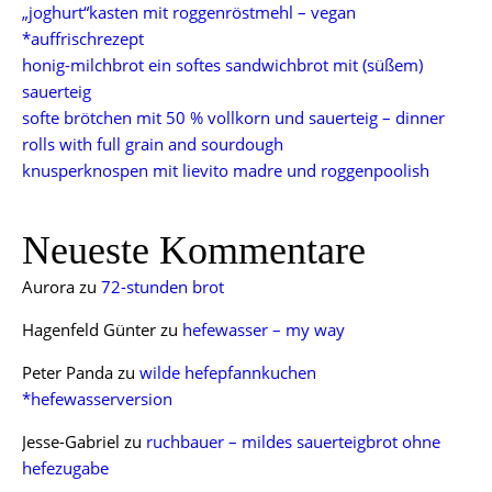
„joghurt“kasten mit roggenröstmehl – vegan
*auffrischrezept
honig-milchbrot ein softes sandwichbrot mit (süßem)
sauerteig
softe brötchen mit 50 % vollkorn und sauerteig – dinner
rolls with full grain and sourdough
knusperknospen mit lievito madre und roggenpoolish
Neueste Kommentare
Aurora
zu
72-stunden brot
Hagenfeld Günter
zu
hefewasser – my way
Peter Panda
zu
wilde hefepfannkuchen
*hefewasserversion
Jesse-Gabriel
zu
ruchbauer – mildes sauerteigbrot ohne
hefezugabe